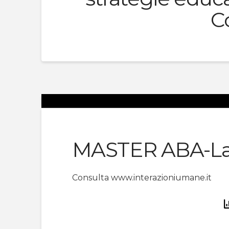
C
MASTER ABA-La
Consulta www.interazioniumane.it