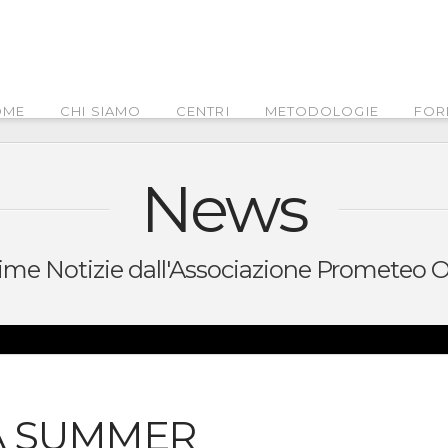
OME
CHI SIAMO
CENTRI
METODOLOGIE
FOR
News
time Notizie dall'Associazione Prometeo
A SUMMER