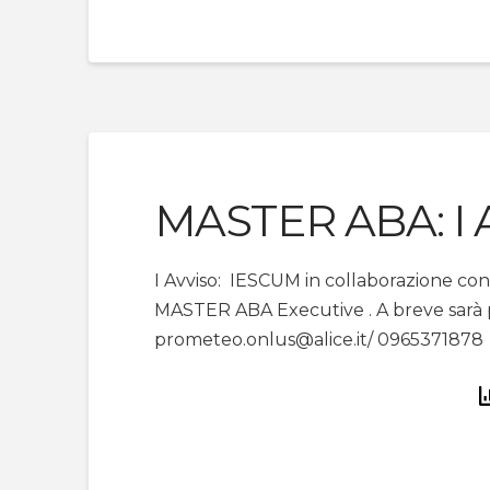
MASTER ABA: I 
I Avviso: IESCUM in collaborazione co
MASTER ABA Executive . A breve sarà p
prometeo.onlus@alice.it/ 0965371878