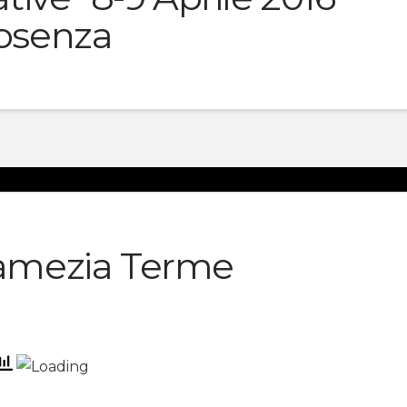
osenza
mezia Terme