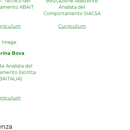
- Tecnico del
educazione Assistente
amento ABAIT
Analista del
Comportamento SIACSA
rriculum
Curriculum
erina Bova
te Analista del
mento (Iscritta
BAITALIA)
rriculum
enza