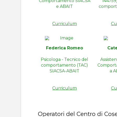
Comportamento SIACSA
144759)
e ABAIT
comport
Curriculum
Cu
Federica Romeo
Cat
Psicologa - Tecnico del
Assisten
comportamento (TAC)
Comporta
SIACSA-ABAIT
a A
Curriculum
Cu
Operatori del Centro di Cos