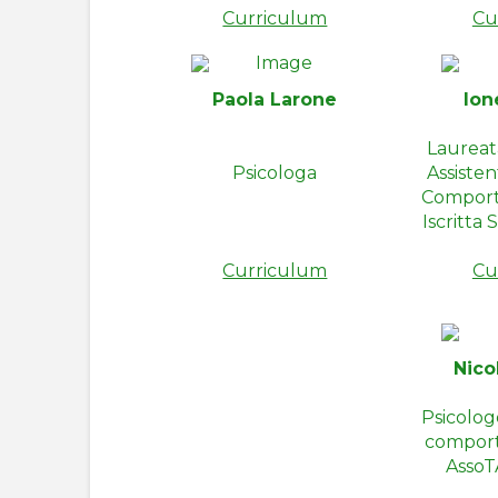
Curriculum
Cu
Paola Larone
Ion
Laureata
Psicologa
Assisten
Compor
Iscritta
Curriculum
Cu
Nico
Psicolog
compor
AssoT