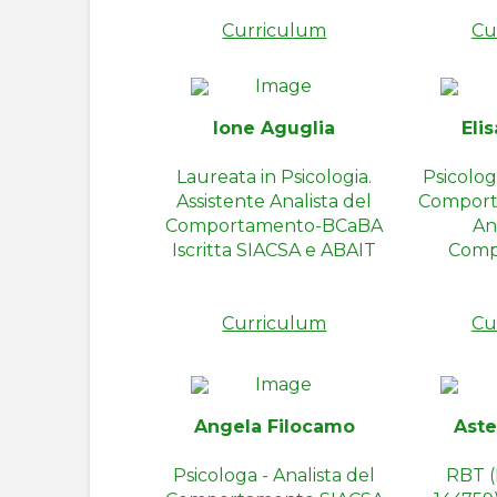
Curriculum
Cu
Ione Aguglia
Eli
Laureata in Psicologia.
Psicolog
Assistente Analista del
Comport
Comportamento-BCaBA
An
Iscritta SIACSA e ABAIT
Comp
Curriculum
Cu
Angela Filocamo
Aste
Psicologa - Analista del
RBT (