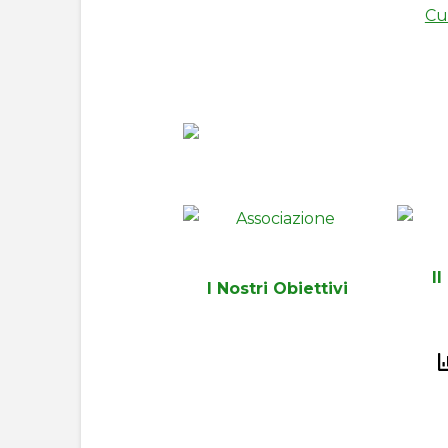
Cu
I
I Nostri Obiettivi